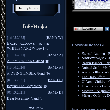
___
Info/Инфо
Поделиться…
[16.05.2025]
[
BAND W
]
Видео подборка - группа
Похожие новости
:
0
WHITESNAKE /Video 1
(
)
Eternal Autumn - 
[13.04.2024]
[
BAND A
]
Магистериум - Ч
0
A FAYLENE SKY /band
(
)
Raven Banner - Ri
[13.04.2024]
[
BAND A
]
Ruined Soul - My 
Avatar - Black Wal
0
A DYING EMBER /band
(
)
The Halo Effect - 
[01.03.2021]
[
BAND B
]
Ulfven - Children 
0
Beyond The Body /band
(
)
Tearfuleyes - Lacr
Mordari - Nightmar
[01.03.2021]
[
BAND D
]
Misery Oath - A Da
0
Dear Rosemary /band
(
)
Блог RMW
Всего комментариев
: