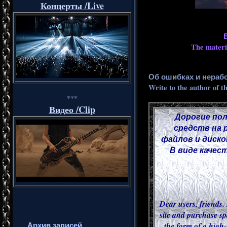
Концерты /Live
The materia
Об ошибках и нераб
Write to the author of t
***
Видео /Clip
Дорогие пол
средств на 
файлов и диско
В виде качес
Dear users, friends. 
site and purchase sp
Архив записей
the form of a high-