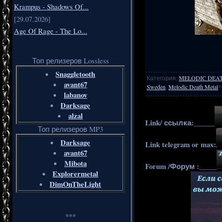
Krampus - Shadows Of...
[29.07.2026]
Age Of Rage - The Lo...
Топ релизеров Lossless
Snaggletooth
Категория
:
MELODIC DEA
avant67
Sweden
,
Melodic Death Metal
*
labanov
Darksage
alzal
Link/ ссылка:______
Топ релизеров MP3
Darksage
Link telegram or max:
avant67
Mibota
Forum /Форум :_____
Explorermetal
DimOnTheLight
***