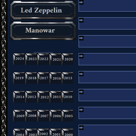
_________