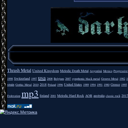
Thrash Metal
United Kingdom
Melodic Death Metal
Argentīnā
Mexico
Progressive
usa
Switzerland
1998
1997
2008
Belgium
2007
symphonic black metal
Groove Metal
1982
1
spain
2018
United States
Greece
Gothic Metal
2010
Poland
1996
1989
1994
1991
1980
1995
mp3
finland
Melodic Hard Rock
AOR
australia
201
Federation
2001
classic rock