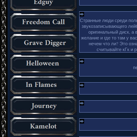
Странные люди среди поль
звукозаписывающего лейб
оригинальный диск, а 
желание и где то там у ва
нечем что ли? Это озн
считывайте кГк и 
п