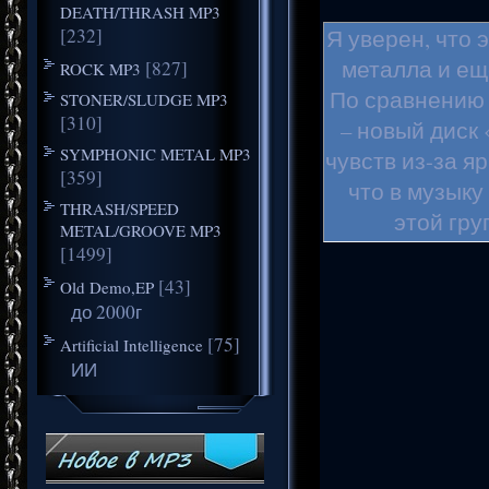
DEATH/THRASH MP3
[232]
Я уверен, что
металла и ещ
[827]
ROCK MP3
По сравнению 
STONER/SLUDGE MP3
[310]
– новый диск
SYMPHONIC METAL MP3
чувств из-за я
[359]
что в музык
THRASH/SPEED
этой гру
METAL/GROOVE MP3
особеннос
[1499]
странновата
[43]
Old Demo,EP
хард коровых и
до 2000г
так и оста
[75]
Artificial Intelligence
ИИ
Соилворк. Мод
музыки, к том
много, если ср
было сказано