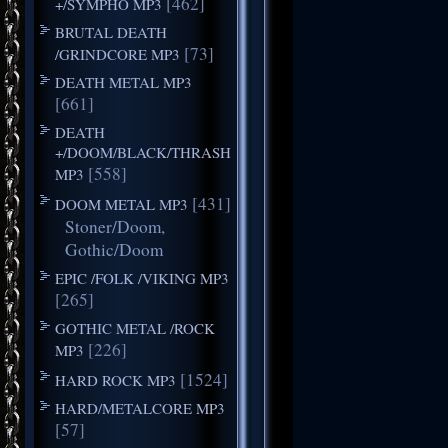
[462]
+/SYMPHO MP3
BRUTAL DEATH
[73]
/GRINDCORE MP3
DEATH METAL MP3
[661]
DEATH
+/DOOM/BLACK/THRASH
[558]
MP3
[431]
DOOM METAL MP3
Stoner/Doom,
Gothic/Doom
EPIC /FOLK /VIKING MP3
[265]
GOTHIC METAL /ROCK
[226]
MP3
[1524]
HARD ROCK MP3
HARD/METALCORE MP3
[57]