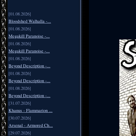
присутствует 
для сочин
[01.08.2026]
последнем и 
Bloodshed Walhalla -...
оригинальна и
[01.08.2026]
заимствова
Megakill Paranoise -...
послушать 
[01.08.2026]
Megakill Paranoise -...
мелодии, в эт
[01.08.2026]
«Figure Numbe
Beyond Description -...
гениального «N
[01.08.2026]
вниманием 
Beyond Description -...
«Weapon Of V
[01.08.2026]
Drama» и след
Beyond Description -...
«Nerve», явно
[31.07.2026]
Khanus - Flammarion ...
песню «If Poss
[30.07.2026]
шедевром не яв
Arsenal - Armored Ch...
точно. А для
[29.07.2026]