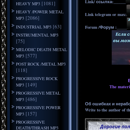
Link/ ссылка:______
[1081]
HEAVY MP3
HEAVY /POWER METAL
Link telegram or max:
[2086]
MP3
[63]
INDUSTRIAL MP3
Forum /Форум :_____
INSTRUMENTAL MP3
[75]
MELODIC DEATH METAL
[577]
MP3
POST ROCK /METAL MP3
[118]
PROGRESSIVE ROCK
[149]
MP3
The materia
PROGRESSIVE METAL
[486]
MP3
Об ошибках и нераб
PROGRESSIVE POWER
Write to the author of t
[157]
MP3
PROGRESSIVE
Дорогие пол
DEATH/THRASH MP3