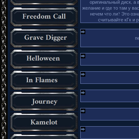
оригинальный диск, а 
желание и где то там у ва
нечем что ли? Это озн
считывайте кГк и 
п