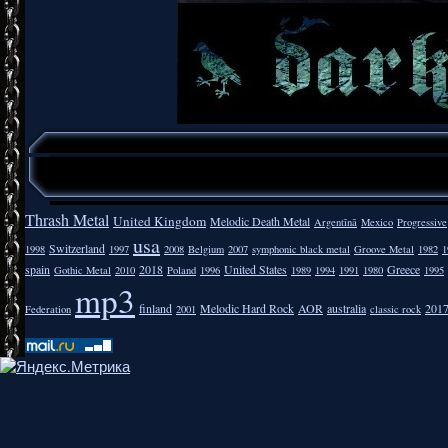
Thrash Metal
United Kingdom
Melodic Death Metal
Argentīnā
Mexico
Progressive
usa
Switzerland
1998
1997
2008
Belgium
2007
symphonic black metal
Groove Metal
1982
1
spain
2018
United States
Greece
Gothic Metal
2010
Poland
1996
1989
1994
1991
1980
1995
mp3
finland
Melodic Hard Rock
AOR
australia
201
Federation
2001
classic rock