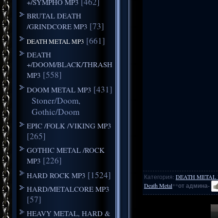
[462]
+/SYMPHO MP3
BRUTAL DEATH
[73]
/GRINDCORE MP3
[661]
DEATH METAL MP3
DEATH
+/DOOM/BLACK/THRASH
[558]
MP3
[431]
DOOM METAL MP3
Stoner/Doom,
Gothic/Doom
EPIC /FOLK /VIKING MP3
[265]
GOTHIC METAL /ROCK
[226]
MP3
[1524]
HARD ROCK MP3
Категория
:
DEATH METAL
Death Metal
**
от админа-
HARD/METALCORE MP3
[57]
HEAVY METAL, HARD &