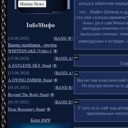
конца в обратном порядке
что... Майкл Шенкер и д
(это уже сколько времени?
Sinner да и сам Миша 
Info/Инфо
молодцы конечно со-то
выпуском солянки, тоже
[16.05.2025]
[
BAND W
]
равнодушны к эстраде, н
Видео подборка - группа
0
WHITESNAKE /Video 1
(
)
[13.04.2024]
[
BAND A
]
Спа
0
A FAYLENE SKY /band
(
)
[13.04.2024]
[
BAND A
]
0
A DYING EMBER /band
(
)
Звучит как классический 
Но внутри песен есть 
[01.03.2021]
[
BAND B
]
0
Beyond The Body /band
(
)
[01.03.2021]
[
BAND D
]
У кого есть хай энд апп
0
Dear Rosemary /band
(
)
оригинальных носите
Блог RMW