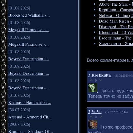
Above The Stars 
[01.08.2026]
Reptilium - Conspi
Bloodshed Walhalla -...
Nebesa - Online (2
Dead Man Risen - 
[01.08.2026]
Disrupted - The Pr
Megakill Paranoise -...
Bloodfiend - 10 Ye
[01.08.2026]
Esoctrilihum - The
Хаме-леон - Хаме
Megakill Paranoise -...
[01.08.2026]
Beyond Description -...
Всего комментариев
:
[01.08.2026]
Beyond Description -...
3
Rockkulta
(21.02.2020 00
[01.08.2026]
0
Beyond Description -...
Просто чудо как
[31.07.2026]
Теперь точно не забу
Khanus - Flammarion ...
[30.07.2026]
2
YaVa
(17.02.2020 22:16)
Arsenal - Armored Ch...
0
[29.07.2026]
Что же,професс
Krampus - Shadows Of...
Берём!