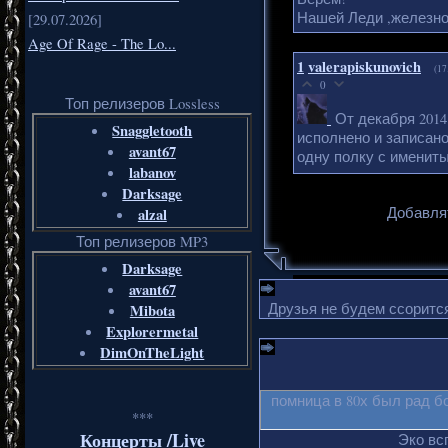
Нашей Леди ,железно
[29.07.2026]
Age Of Rage - The Lo...
1
valerapiskunovich
(17
0
Топ релизеров Lossless
От декабря 2014 
Snaggletooth
исполнено и записано
avant67
одну полку с имени
labanov
Darksage
Добавля
alzal
Топ релизеров MP3
Darksage
avant67
Друзья не будем ссорится
Mibota
Explorermetal
DimOnTheLight
помница в 80х был рад б
***
Концерты /Live
Эко вс