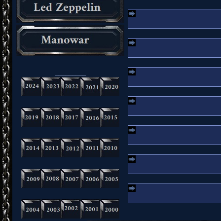
_________