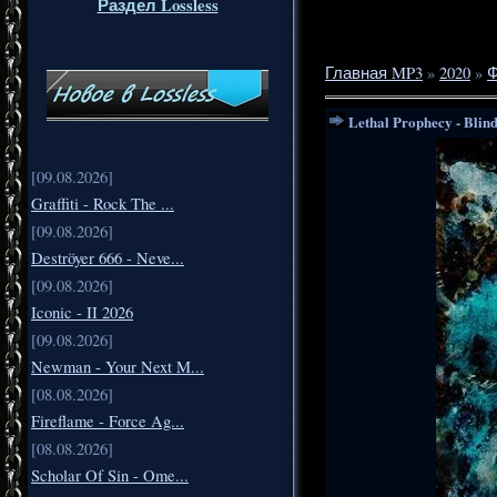
Раздел Lossless
Главная MP3
»
2020
»
Ф
Lethal Prophecy - Blind
[09.08.2026]
Graffiti - Rock The ...
[09.08.2026]
Deströyer 666 - Neve...
[09.08.2026]
Iconic - II 2026
[09.08.2026]
Newman - Your Next M...
[08.08.2026]
Fireflame - Force Ag...
[08.08.2026]
Scholar Of Sin - Ome...