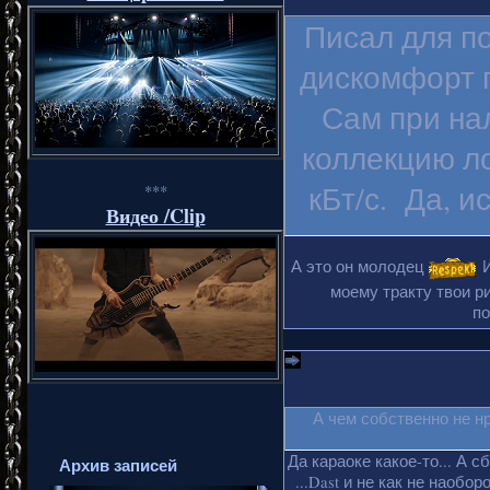
Писал для п
дискомфорт п
Сам при на
коллекцию ло
кБт/с. Да, и
***
Видео /Clip
А это он молодец
И
моему тракту твои ри
по
А чем собственно не н
Да караоке какое-то... А с
Архив записей
...Dast и не как не наобо