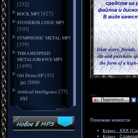
средств на 
[232]
файлов и диско
[827]
ROCK MP3
В виде качес
STONER/SLUDGE MP3
[310]
SYMPHONIC METAL MP3
[359]
Dear users, friends. 
THRASH/SPEED
site and purchase sp
METAL/GROOVE MP3
the form of a high-
[1499]
[43]
Old Demo,EP
до 2000г
[75]
Artificial Intelligence
___
ИИ
Поделиться…
Похожие новости
:
Krüger - ХХХ [Com
Krüger - Созвезд