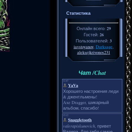
Статистика
29
Онлайн всего:
26
Гостей:
3
Пользователей:
iavstoyanov
,
Darksage
,
aleksejkrivonos231
Чат /Chat