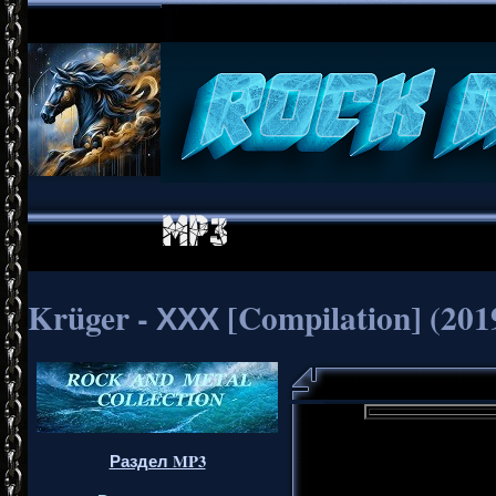
Krüger - ХХХ [Compilation] (201
Раздел MP3