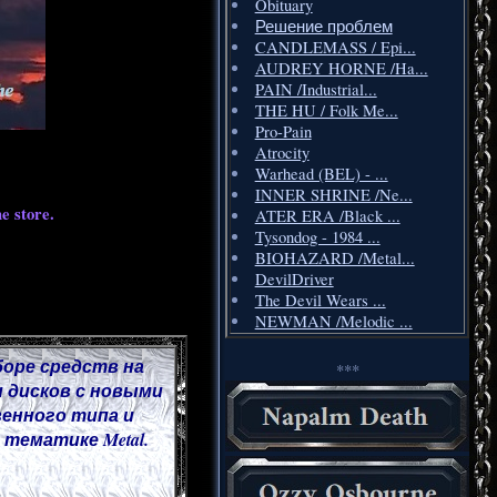
Obituary
Решение проблем
CANDLEMASS / Epi...
AUDREY HORNE /Ha...
PAIN /Industrial...
THE HU / Folk Me...
Pro-Pain
Atrocity
Warhead (BEL) - ...
INNER SHRINE /Ne...
e store.
ATER ERA /Black ...
Tysondog - 1984 ...
BIOHAZARD /Metal...
DevilDriver
The Devil Wears ...
NEWMAN /Melodic ...
боре средств на
***
 дисков с новыми
венного типа и
тематике Metal.