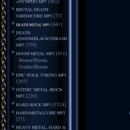
[462]
+/SYMPHO MP3
BRUTAL DEATH
[73]
/GRINDCORE MP3
[661]
DEATH METAL MP3
DEATH
+/DOOM/BLACK/THRASH
[558]
MP3
[431]
DOOM METAL MP3
Stoner/Doom,
Gothic/Doom
EPIC /FOLK /VIKING MP3
[265]
GOTHIC METAL /ROCK
[226]
MP3
[1524]
HARD ROCK MP3
HARD/METALCORE MP3
[57]
HEAVY METAL, HARD &