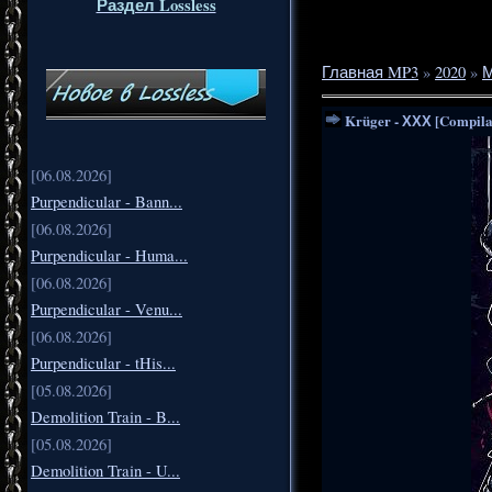
Раздел Lossless
Главная MP3
»
2020
»
М
Krüger - ХХХ [Compilat
[06.08.2026]
Purpendicular - Bann...
[06.08.2026]
Purpendicular - Huma...
[06.08.2026]
Purpendicular - Venu...
[06.08.2026]
Purpendicular - tHis...
[05.08.2026]
Demolition Train - B...
[05.08.2026]
Demolition Train - U...