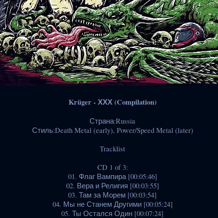
Krüger - ХХХ (Compilation)
Страна:Russia
Стиль:Death Metal (early), Power/Speed Metal (later)
Tracklist
CD 1 of 3:
01. Флаг Вампира [00:05:46]
02. Вера и Религия [00:03:55]
03. Там за Морем [00:03:54]
04. Мы не Станем Другими [00:05:24]
05. Ты Остался Один [00:07:24]