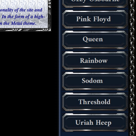
onality of the site and
 In the form of a high-
 in the Metal theme.