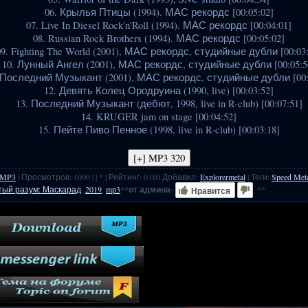
06. Крылья Птицы (1994). МАС рекордс [00:05:02]
07. Live In Diesel Rock'n'Roll (1994). МАС рекордс [00:04:01]
08. Russian Rock Brothers (1994). МАС рекордс [00:05:02]
09. Fighting The World (2001), МАС рекордс, студийные дубли [00:03:
10. Лунный Ангел (2001), МАС рекордс, студийные дубли [00:05:5
 Последний Музыкант (2001), МАС рекордс, студийные дубли [00:
12. Девять Колец Ородруина (1990, live) [00:03:52]
13. Последний Музыкант (дебют, 1998, live in R-club) [00:07:51]
14. KRUGER jam on stage [00:04:52]
15. Пейте Пиво Пенное (1998, live in R-club) [00:03:18]
 MP3
|
Просмотров
:
1000
|
| * |
Рейтинг
:
0.0
/
0
Добавил
:
Explorermetal
|
Теги
:
Speed Met
тый разум: Маскарад
,
2019
,
mp3
**
от админа-
**
Нравится