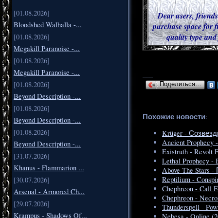
[01.08.2026]
Dear users, friends
Bloodshed Walhalla -...
purchase space for f
quality type and
[01.08.2026]
Megakill Paranoise -...
[01.08.2026]
Megakill Paranoise -...
___
[01.08.2026]
Поделиться…
Beyond Description -...
[01.08.2026]
Похожие новости
:
Beyond Description -...
[01.08.2026]
Krüger - Созвезд
Ancient Prophecy -
Beyond Description -...
Existruth - Revolt
[31.07.2026]
Lethal Prophecy - 
Khanus - Flammarion ...
Above The Stars 
Reptilium - Conspi
[30.07.2026]
Chephreon - Call F
Arsenal - Armored Ch...
Chephreon - Necr
[29.07.2026]
Thunderspell - Pow
Krampus - Shadows Of...
Nebesa - Online (2