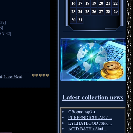
16
17
18
19
20
21
22
23
24
25
26
27
28
29
30
31
37]
6]
07:32]
al
,
Power Metal
,
Latest collection news
Сборка mp3 ♦️
PURPENDICULAR / ...
EYEHATEGOD /Slud...
ACID BATH / Slud...