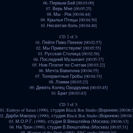
06. Первым Бей [00:03:09]
07. Верь Мне [00:05:25]
08. Мы - Рок [00:04:44]
09. Крылья Птицы [00:04:50]
10. Несвятая боль [00:04:40]
CD 2 of 3:
01. Пейте Пиво Пенное [00:02:57]
02. Мы Приветствуем! [00:05:55]
03. Русская Столица [00:02:56]
04. Последний Музыкант [00:05:37]
05. Нож Платит по Счетам [00:03:22]
06. Мечта Вавилона [00:04:55]
07. Толерантные Гробы [00:04:33]
08. Лэмми [00:03:23]
09. Девять Колец Ородруина [00:03:45]
10. Брат [00:03:43]
CD 3 of 3:
01. Embryo of Satan (1990), студия Black Box Studio (Воронеж) [00:06:
02. Дарби Макгроу (1990), студия Black Box Studio (Воронеж) [00:04:
03. М.О.Р.Г. (1990), студия В.Векштейна (Москва) [00:06:13]
04. На Трон (1990), студия В.Векштейна (Москва) [00:05:31]
05. Warrior of the Dark (1993), SNC studio [00:04:34]