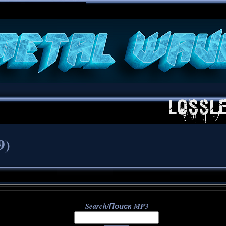
**
9)
Search/Поиск MP3