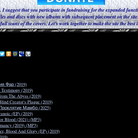
. I suggest that you participate in fundraising for the expanded functi
iles and discs with new albums with subsequent placement on the site.
 full scans of the covers. Let's work together to make the site the best
ия Фар (2019)
 Testimony (2019)
 From The Abyss (2019)
Blind Creator's Plague (2019)
- Проклятие Мамбо (2025)
ranoic (EP) (2019)
or Blood (2021) (MP3)
omancy (2019) (MP3)
er, Blood And Glory (EP) (2019)
019)