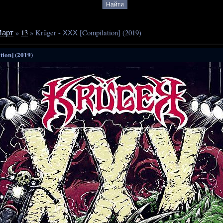
арт
»
13
» Krüger - ХХХ [Compilation] (2019)
ion] (2019)