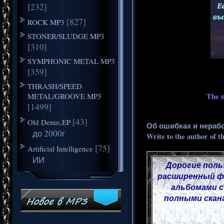
[232]
[827]
ROCK MP3
STONER/SLUDGE MP3
[310]
SYMPHONIC METAL MP3
[359]
THRASH/SPEED
METAL/GROOVE MP3
The m
[1499]
[43]
Old Demo,EP
Об ошибках и нераб
до 2000г
Write to the author of t
[75]
Artificial Intelligence
ИИ
Дорогие поль
расширенный фу
альбомами с
полными скана