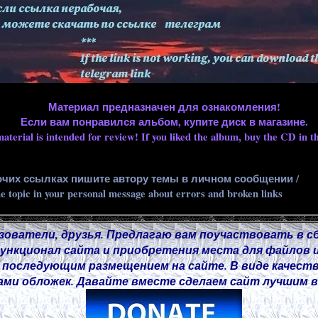
Материал предназначен для ознакомления!
Если вам понравился альбом, купите диск в магазине.
aterial is intended for review! If you liked the album, buy the CD in th
очих ссылках пишите автору темы в личном сообщении /
he topic in your personal message about errors and broken links
зователи, друзья. Предлагаю вам поучаствовать в с
нкционал сайта и приобретения места для файлов и
 последующим размещением на сайте. В виде качест
ми обложек. Давайте вместе сделаем сайт лучшим в 