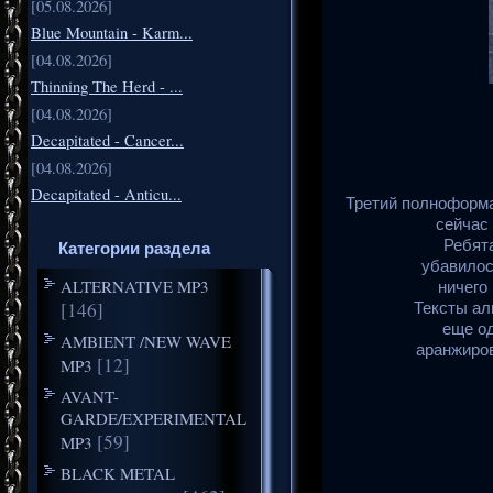
[05.08.2026]
Blue Mountain - Karm...
[04.08.2026]
Thinning The Herd - ...
[04.08.2026]
Decapitated - Cancer...
[04.08.2026]
Decapitated - Anticu...
Третий полноформа
сейчас 
Ребят
Категории раздела
убавилос
ALTERNATIVE MP3
ничего
[146]
Тексты ал
еще од
AMBIENT /NEW WAVE
аранжиров
[12]
MP3
AVANT-
GARDE/EXPERIMENTAL
[59]
MP3
BLACK METAL