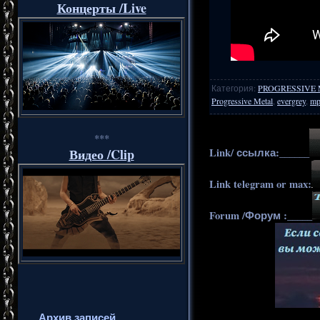
Концерты /Live
Категория
:
PROGRESSIVE 
Progressive Metal
,
evergrey
,
mp
***
Link/ ссылка:______
Видео /Clip
Link telegram or max:
Forum /Форум :_____
Архив записей