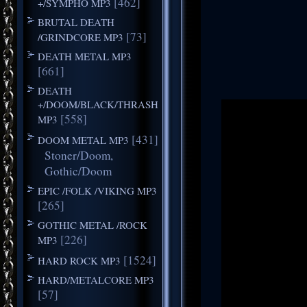
[462]
+/SYMPHO MP3
BRUTAL DEATH
[73]
/GRINDCORE MP3
DEATH METAL MP3
[661]
DEATH
+/DOOM/BLACK/THRASH
[558]
MP3
[431]
DOOM METAL MP3
Stoner/Doom,
Gothic/Doom
EPIC /FOLK /VIKING MP3
[265]
GOTHIC METAL /ROCK
[226]
MP3
[1524]
HARD ROCK MP3
HARD/METALCORE MP3
[57]