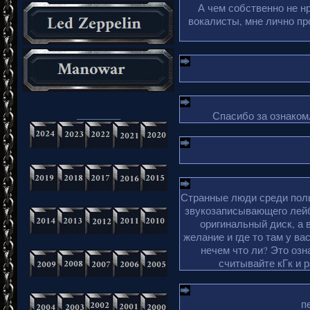
А чем собственно не н
вокалисты, мне лично пр
_________
Спасибо за ознакомл
Странные люди среди поль
звукозаписывающего лейб
оригинальный диск, а 
желание и где то там у ва
нечем что ли? Это озн
считывайте кГк и 
п