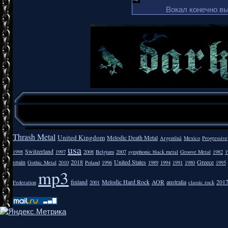
Вокал конечно в
Thrash Metal
United Kingdom
Melodic Death Metal
Argentīnā
Mexico
Progressive
usa
Switzerland
1998
1997
2008
Belgium
2007
symphonic black metal
Groove Metal
1982
1
spain
2018
United States
Greece
Gothic Metal
2010
Poland
1996
1989
1994
1991
1980
1995
mp3
finland
Melodic Hard Rock
AOR
australia
201
Federation
2001
classic rock