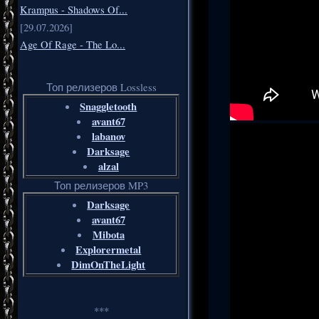
Krampus - Shadows Of...
[29.07.2026]
Age Of Rage - The Lo...
Топ релизеров Lossless
Snaggletooth
avant67
labanov
Darksage
alzal
Топ релизеров MP3
Darksage
avant67
Mibota
Explorermetal
DimOnTheLight
***