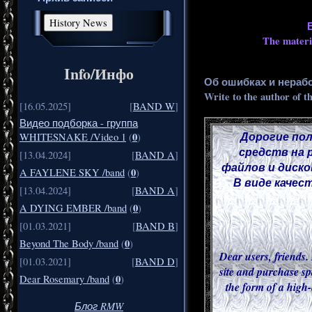
The materia
Info/Инфо
Об ошибках и нераб
Write to the author of t
[16.05.2025]
[
BAND W
]
Видео подборка - группа
Дорогие пол
0
WHITESNAKE /Video 1
(
)
средств на 
[13.04.2024]
[
BAND A
]
файлов и диско
0
A FAYLENE SKY /band
(
)
В виде качес
[13.04.2024]
[
BAND A
]
0
A DYING EMBER /band
(
)
[01.03.2021]
[
BAND B
]
0
Beyond The Body /band
(
)
Dear users, friends. 
[01.03.2021]
[
BAND D
]
site and purchase sp
0
Dear Rosemary /band
(
)
the form of a high-
Блог RMW