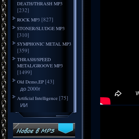
DEATH/THRASH MP3
[232]
[827]
ROCK MP3
STONER/SLUDGE MP3
[310]
SYMPHONIC METAL MP3
[359]
THRASH/SPEED
METAL/GROOVE MP3
[1499]
[43]
Old Demo,EP
до 2000г
[75]
Artificial Intelligence
ИИ