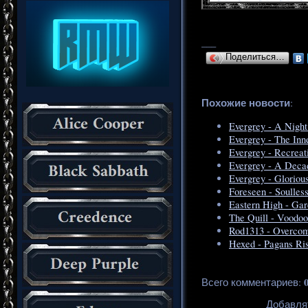
___
Поделиться…
Похожие новости
:
Evergrey - A Nigh
Evergrey - The Inn
Evergrey - Recrea
Evergrey - A Deca
Evergrey - Gloriou
Foreseen - Soulles
Eastern High - Ga
The Quill - Voodo
Rod1313 - Overcom
Hexed - Pagans Ris
Всего комментариев
:
Добавля