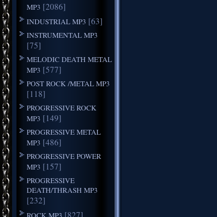
[2086]
MP3
[63]
INDUSTRIAL MP3
INSTRUMENTAL MP3
[75]
MELODIC DEATH METAL
[577]
MP3
POST ROCK /METAL MP3
[118]
PROGRESSIVE ROCK
[149]
MP3
PROGRESSIVE METAL
[486]
MP3
PROGRESSIVE POWER
[157]
MP3
PROGRESSIVE
DEATH/THRASH MP3
[232]
[827]
ROCK MP3