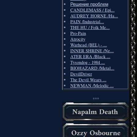
Решение проблем
CANDLEMASS / Epi...
AUDREY HORNE /Ha...
PAIN /Industrial...
THE HU / Folk Me...
Pro-Pain
Atrocity
Warhead (BEL) - ...
INNER SHRINE /Ne...
ATER ERA /Black ...
Tysondog - 1984 ...
BIOHAZARD /Metal...
DevilDriver
The Devil Wears ...
NEWMAN /Melodic ...
***