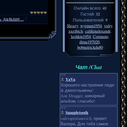
41
Онлайн всего:
32
Гостей:
ь дальше...
/
9
Пользователей:
Sleazy
,
wyrman1954
,
valry
,
zazibich
,
calikinalexandr
,
lashkin1954
,
Cormano
,
dima197020
,
bobpatrickdu80
Чат /Chat