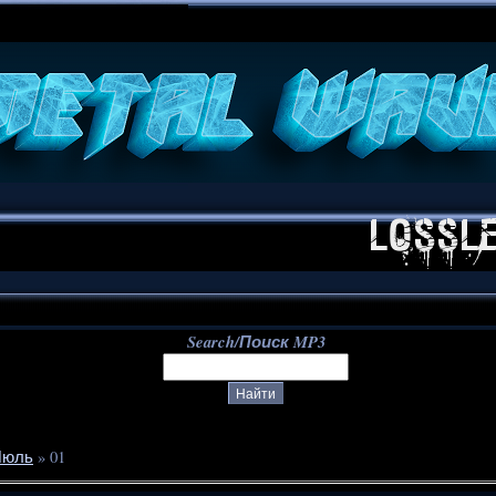
**
Search/Поиск MP3
Июль
»
01