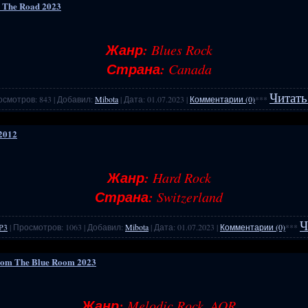
e The Road 2023
Жанр:
Blues Rock
Страна:
Canada
Читать
осмотров: 843 | Добавил:
Mibota
| Дата:
01.07.2023
|
Комментарии (0)
***
 2012
Жанр:
Hard Rock
Страна:
Switzerland
Ч
P3
| Просмотров: 1063 | Добавил:
Mibota
| Дата:
01.07.2023
|
Комментарии (0)
***
rom The Blue Room 2023
Жанр:
Melodic Rock, AOR