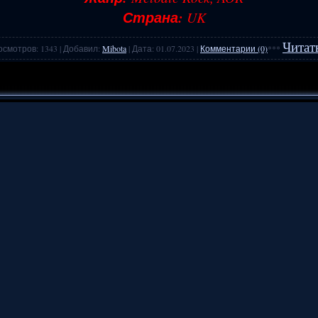
Страна:
UK
Читат
осмотров: 1343 | Добавил:
Mibota
| Дата:
01.07.2023
|
Комментарии (0)
***