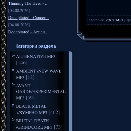
Thinning The Herd - ...
[04.08.2026]
Decapitated - Cancer...
Категория:
ROCK MP3
| Пр
[04.08.2026]
Decapitated - Anticu...
Категории раздела
ALTERNATIVE MP3
[146]
AMBIENT /NEW WAVE
[12]
MP3
AVANT-
GARDE/EXPERIMENTAL
[59]
MP3
BLACK METAL
[462]
+/SYMPHO MP3
BRUTAL DEATH
[73]
/GRINDCORE MP3