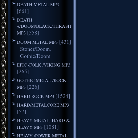
DEATH METAL MP3
[661]
DEATH
+/DOOM/BLACK/THRASH
[558]
MP3
[431]
DOOM METAL MP3
Stoner/Doom,
Gothic/Doom
EPIC /FOLK /VIKING MP3
[265]
GOTHIC METAL /ROCK
[226]
MP3
[1524]
HARD ROCK MP3
HARD/METALCORE MP3
[57]
HEAVY METAL, HARD &
[1081]
HEAVY MP3
HEAVY /POWER METAL