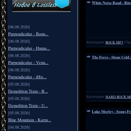
White Noise Band - Bit
[06.08.2026]
Purpendicular - Bann...
[06.08.2026]
Категория:
ROCK MP3
| Пр
Purpendicular - Huma...
[06.08.2026]
The Force - Stone Cold
Purpendicular - Venu...
[06.08.2026]
Purpendicular - tHis...
[05.08.2026]
Demolition Train - B...
Категория:
HARD ROCK M
[05.08.2026]
Demolition Train - U...
Luke Morley - Songs F
[05.08.2026]
Blue Mountain - Karm...
[04.08.2026]