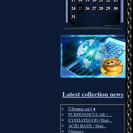
24
26
27
28
29
30
25
31
Latest collection news
Сборка mp3 ♦️
PURPENDICULAR / ...
EYEHATEGOD /Slud...
ACID BATH / Slud...
Obituary