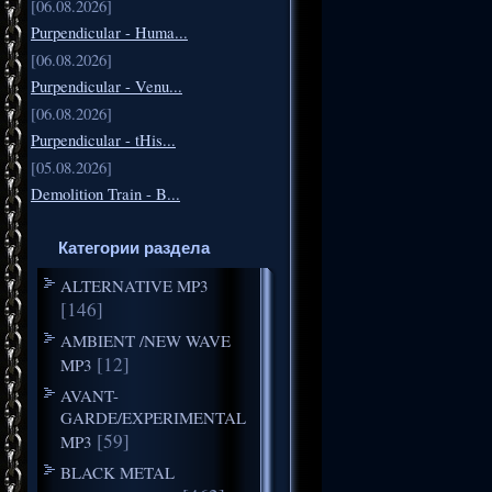
[06.08.2026]
Purpendicular - Huma...
[06.08.2026]
Purpendicular - Venu...
[06.08.2026]
Purpendicular - tHis...
[05.08.2026]
Demolition Train - B...
Категории раздела
ALTERNATIVE MP3
[146]
AMBIENT /NEW WAVE
[12]
MP3
AVANT-
GARDE/EXPERIMENTAL
[59]
MP3
BLACK METAL