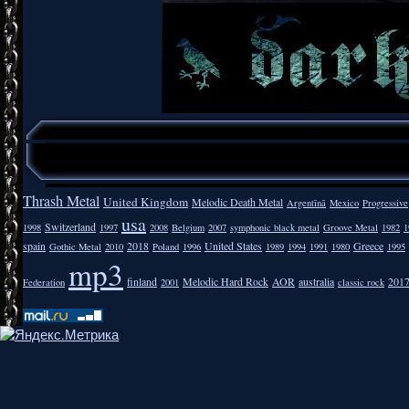
Thrash Metal
United Kingdom
Melodic Death Metal
Argentīnā
Mexico
Progressive
usa
Switzerland
1998
1997
2008
Belgium
2007
symphonic black metal
Groove Metal
1982
1
spain
2018
United States
Greece
Gothic Metal
2010
Poland
1996
1989
1994
1991
1980
1995
mp3
finland
Melodic Hard Rock
AOR
australia
201
Federation
2001
classic rock