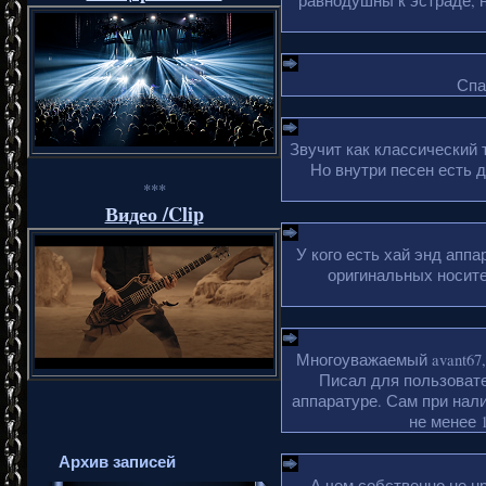
равнодушны к эстраде, н
Спа
Звучит как классический 
Но внутри песен есть 
***
Видео /Clip
У кого есть хай энд апп
оригинальных носите
Многоуважаемый avant67,
Писал для пользовате
аппаратуре. Сам при нали
не менее 1
Архив записей
А чем собственно не н