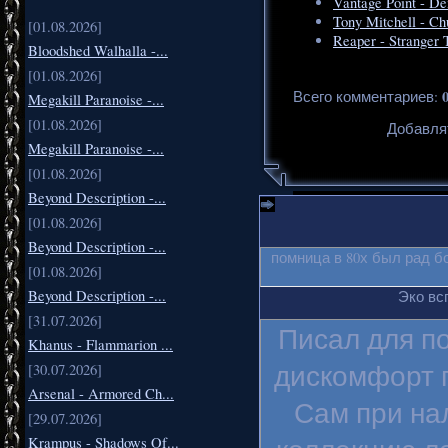
Vantage Point - D
Tony Mitchell - Ch
[01.08.2026]
Reaper - Stranger 
Bloodshed Walhalla -...
[01.08.2026]
Всего комментариев
:
Megakill Paranoise -...
[01.08.2026]
Добавля
Megakill Paranoise -...
[01.08.2026]
Beyond Description -...
[01.08.2026]
Beyond Description -...
помница в 80х был рад б
[01.08.2026]
Beyond Description -...
Эко вс
[31.07.2026]
Писал для п
Khanus - Flammarion ...
дискомфорт п
[30.07.2026]
Arsenal - Armored Ch...
Сам при на
[29.07.2026]
Krampus - Shadows Of...