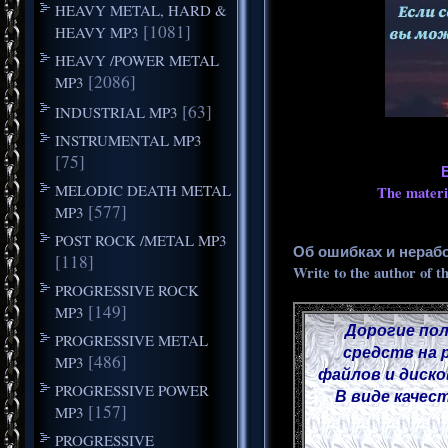
HEAVY METAL, HARD &
[1081]
HEAVY MP3
HEAVY /POWER METAL
[2086]
MP3
[63]
INDUSTRIAL MP3
INSTRUMENTAL MP3
[75]
MELODIC DEATH METAL
The materia
[577]
MP3
POST ROCK /METAL MP3
Об ошибках и нераб
[118]
Write to the author of t
PROGRESSIVE ROCK
[149]
MP3
Дорогие пол
PROGRESSIVE METAL
средств на 
[486]
MP3
файлов и диско
PROGRESSIVE POWER
В виде качес
[157]
MP3
PROGRESSIVE