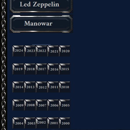
_________