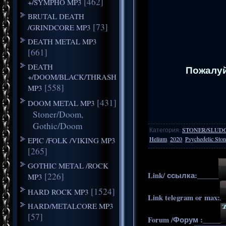
[462]
+/SYMPHO MP3
BRUTAL DEATH
[73]
/GRINDCORE MP3
DEATH METAL MP3
[661]
DEATH
Пожалуй
+/DOOM/BLACK/THRASH
[558]
MP3
[431]
DOOM METAL MP3
Stoner/Doom,
Gothic/Doom
Категория
:
STONER/SLUD
Helium
,
2020
,
Psychedelic Sto
EPIC /FOLK /VIKING MP3
[265]
GOTHIC METAL /ROCK
Link/ ссылка:______
[226]
MP3
[1524]
HARD ROCK MP3
Link telegram or max:
HARD/METALCORE MP3
[57]
Forum /Форум :_____