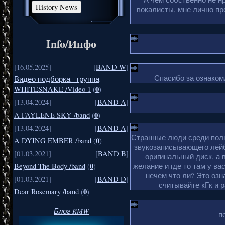
вокалисты, мне лично пр
Info/Инфо
[16.05.2025]
[
BAND W
]
Спасибо за ознакомл
Видео подборка - группа
0
WHITESNAKE /Video 1
(
)
[13.04.2024]
[
BAND A
]
0
A FAYLENE SKY /band
(
)
[13.04.2024]
[
BAND A
]
Странные люди среди поль
0
A DYING EMBER /band
(
)
звукозаписывающего лейб
[01.03.2021]
[
BAND B
]
оригинальный диск, а 
0
желание и где то там у ва
Beyond The Body /band
(
)
нечем что ли? Это озн
[01.03.2021]
[
BAND D
]
считывайте кГк и 
0
Dear Rosemary /band
(
)
Блог RMW
п