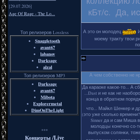
коллекцию ло
[29.07.2026]
кБт/с. Да, и
Age Of Rage - The Lo...
А это он молодец
И
Топ релизеров Lossless
моему тракту твои ри
Snaggletooth
по
avant67
labanov
Darksage
alzal
А чем собственно не н
Топ релизеров MP3
Darksage
Да караоке какое-то... А с
avant67
...Dast и не как не наобо
Mibota
конца в обратном порядке
Explorermetal
что... Майкл Шенкер и д
DimOnTheLight
(это уже сколько времени?
Sinner да и сам Миша 
молодцы конечно со-то
***
выпуском солянки, тоже
Концерты /Live