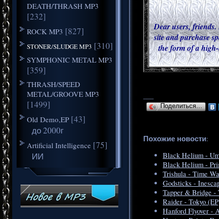
DEATH/THRASH MP3
[232]
Dear users, friends. 
[827]
ROCK MP3
site and purchase sp
[310]
STONER/SLUDGE MP3
the form of a high-
SYMPHONIC METAL MP3
[359]
THRASH/SPEED
METAL/GROOVE MP3
___
[1499]
Поделиться…
[43]
Old Demo,EP
до 2000г
Похожие новости
:
[75]
Artificial Intelligence
ИИ
Black Helium - Um
Black Helium - Pri
Trishula - Time Wa
Godsticks - Inesca
Tapper & Bridge - 
Raider - Tokyo (EP
Hanford Flyover - 