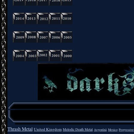
Thrash Metal
United Kingdom
Melodic Death Metal
Argentīnā
Mexico
Progressive