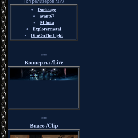
Топ релизеров MP3
Darksage
avant67
Mibota
Explorermetal
DimOnTheLight
***
Концерты /Live
***
Видео /Clip