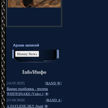
Архив записей
Info/Инфо
[16.05.2025]
[
BAND W
]
Видео подборка - группа
0
WHITESNAKE /Video 1
(
)
[13.04.2024]
[
BAND A
]
0
A FAYLENE SKY /band
(
)