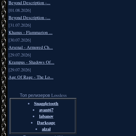
Beyond Description -...
[01.08.2026]
Beyond Description -...
[31.07.2026]
Khanus - Flammarion ...
[30.07.2026]
Arsenal - Armored Ch...
[29.07.2026]
Krampus - Shadows Of...
[29.07.2026]
Age Of Rage - The Lo...
Топ релизеров Lossless
Snaggletooth
avant67
labanov
Darksage
alzal