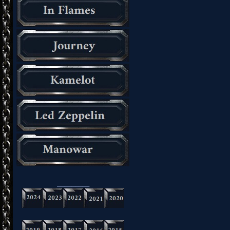
_________