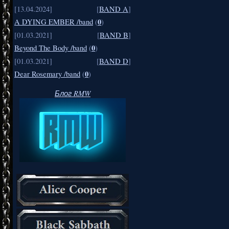
[13.04.2024]
[
BAND A
]
0
A DYING EMBER /band
(
)
[01.03.2021]
[
BAND B
]
0
Beyond The Body /band
(
)
[01.03.2021]
[
BAND D
]
0
Dear Rosemary /band
(
)
Блог RMW