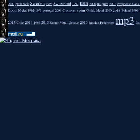
usa
Sweden
Switzerland
2000
glam rock
1998
1997
2008
Belgium
2007
symphonic black
Doom Metal
spain
2018
1992
1993
portugal
2009
Crossover
Gothic Metal
2010
Poland
1996
mp3
2013
2014
2015
2016
fi
Chile
1986
Stoner Metal
Groove
Russian Federation