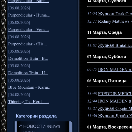
Purpendicular - Bann...
14 Марта, Суббота
[06.08.2026]
12:25
Журнал Dark Cit
Purpendicular - Huma...
12:17
Rodney Matthews
[06.08.2026]
Purpendicular - Venu...
11 Марта, Среда
[06.08.2026]
Purpendicular - tHis...
11:07
Журнал Brutallic
[05.08.2026]
07 Марта, Суббота
Demolition Train - B...
[05.08.2026]
09:17
IRON MAIDEN в 
Demolition Train - U...
[05.08.2026]
06 Марта, Пятница
Blue Mountain - Karm...
13:49
FREDDIE MERCUR
[04.08.2026]
12:44
IRON MAIDEN в 
Thinning The Herd - ...
12:21
Журнал Coyote Ma
11:56
Категории раздела
Журнал Драйв №
НОВОСТИ /NEWS
01 Марта, Воскресен