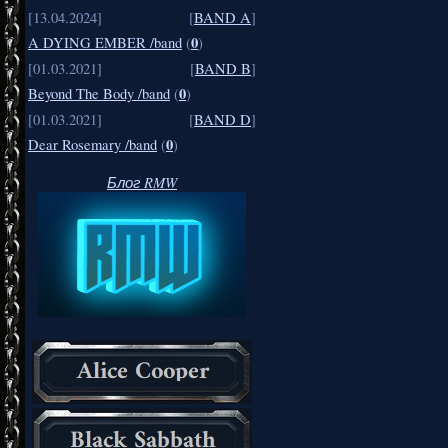
[13.04.2024]
[
BAND A
]
0
A DYING EMBER /band
(
)
[01.03.2021]
[
BAND B
]
0
Beyond The Body /band
(
)
[01.03.2021]
[
BAND D
]
0
Dear Rosemary /band
(
)
Блог RMW