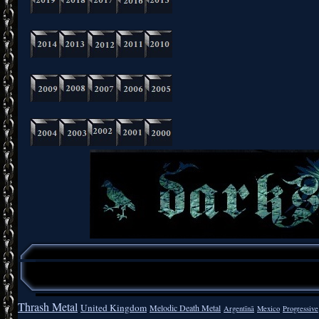
Thrash Metal
United Kingdom
Melodic Death Metal
Argentīnā
Mexico
Progressive