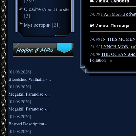
[389]
06 Июня, Суббота
О сайте /About the site
14:30
I Am Morbid объ
[3]
[21]
Муз.истории
05 Июня, Пятница
14:48
IN THIS MOMENT 
14:31
LYNCH MOB раб
14:09
THE OCEAN анонс
Pollution"
(0)
[01.08.2026]
Bloodshed Walhalla -...
[01.08.2026]
Megakill Paranoise -...
[01.08.2026]
Megakill Paranoise -...
[01.08.2026]
Beyond Description -...
[01.08.2026]