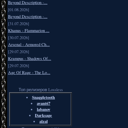
Beyond Description -...
[01.08.2026]
Beyond Description -...
[31.07.2026]
Khanus - Flammarion ...
[30.07.2026]
Arsenal - Armored Ch...
[29.07.2026]
Krampus - Shadows Of...
[29.07.2026]
Age Of Rage - The Lo...
Топ релизеров Lossless
Snaggletooth
avant67
labanov
Darksage
alzal