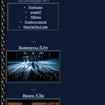
Топ релизеров MP3
Darksage
avant67
Mibota
Explorermetal
DimOnTheLight
***
Концерты /Live
***
Видео /Clip