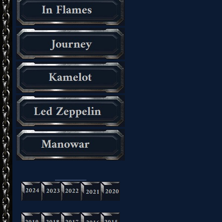
_________