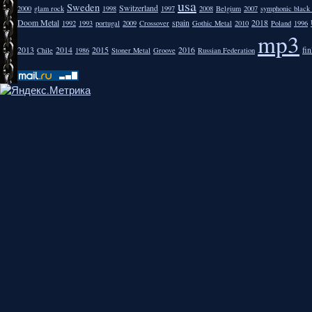
usa
Sweden
Switzerland
2000
glam rock
1998
1997
2008
Belgium
2007
symphonic black
Doom Metal
spain
2018
1992
1993
portugal
2009
Crossover
Gothic Metal
2010
Poland
1996
mp3
2013
2014
2015
2016
fi
Chile
1986
Stoner Metal
Groove
Russian Federation