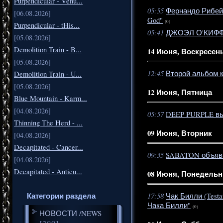
Purpendicular - Venu...
05:55
Фернандо Рибей
[06.08.2026]
God"
(0)
Purpendicular - tHis...
05:41
ДЖОЭЛ О'КИФФ 
[05.08.2026]
Demolition Train - B...
14 Июня, Воскресен
[05.08.2026]
12:45
Второй альбом 
Demolition Train - U...
[05.08.2026]
12 Июня, Пятница
Blue Mountain - Karm...
[04.08.2026]
05:57
DEEP PURPLE вып
Thinning The Herd - ...
09 Июня, Вторник
[04.08.2026]
Decapitated - Cancer...
09:35
SABATON объявил
[04.08.2026]
Decapitated - Anticu...
08 Июня, Понедельн
Категории раздела
17:58
Чак Билли (Test
Чака Билли"
(0)
НОВОСТИ /NEWS