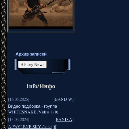
Архив записей
Info/Инфо
[16.05.2025]
[
BAND W
]
Видео подборка - группа
0
WHITESNAKE /Video 1
(
)
[13.04.2024]
[
BAND A
]
0
A FAYLENE SKY /band
(
)