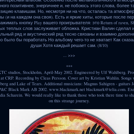
ого позитивнее, энергичнее и, не побоюсь этого слова, более 
зицию клавишам. Но, несмотря ни на что, осталась та атмосфе
ы (и на каждом она своя). Есть и яркие хиты, которые после п
жимать кнопку Play вашего проигрывателя: это Return of raven, Sha
ьных теплых слов заслуживает обложка. Кристиан Валин сделал 
льный ряд и акустический ряд тесно связаны и взаимно дополня
о было бы поработать Но альбому чего-то не хватает Как сказа
души Хотя каждый решает сам. (8/10)
... >>>
***
TC studios, Stockholm, April-May 2002. Engineered by Ulf Wahlberg. Pr
at CRP. Recording by Cleas Persson. Cover art by Kristian Wahlin. Songs 
erg and Lake of Tears. Additional musicians: Magnus Sahigren - guitars Je
 P&C Black Mark AB 2002. www.blackmark.net blackmark@telia.com. Execu
dia Scharein. We would really like to thank those who took there time to s
on this strange journey.