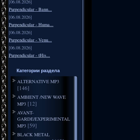
[06.08.2026]
Purpendicular - Bann...
[06.08.2026]
Purpendicular - Huma...
[06.08.2026]
Purpendicular - Venu...
[06.08.2026]
Purpendicular - tHis...
Категории раздела
ALTERNATIVE MP3
[146]
AMBIENT /NEW WAVE
[12]
MP3
AVANT-
GARDE/EXPERIMENTAL
[59]
MP3
BLACK METAL