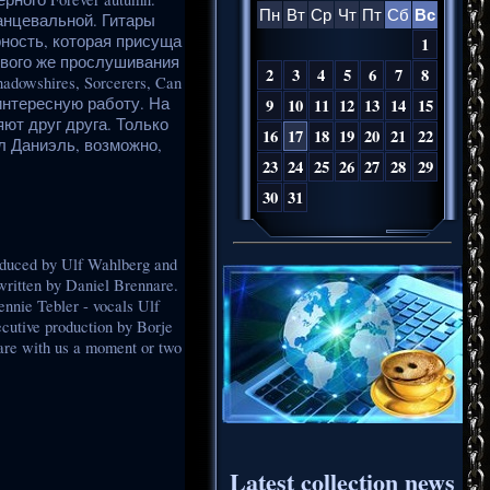
Вс
Пн
Вт
Ср
Чт
Пт
Сб
танцевальной. Гитары
рность, которая присуща
1
ервого же прослушивания
2
3
4
5
6
7
8
dowshires, Sorcerers, Can
интересную работу. На
9
10
11
12
13
14
15
ют друг друга. Только
16
17
18
19
20
21
22
л Даниэль, возможно,
23
24
25
26
27
28
29
30
31
oduced by Ulf Wahlberg and
written by Daniel Brennare.
nnie Tebler - vocals Ulf
tive production by Borje
hare with us a moment or two
Latest collection news