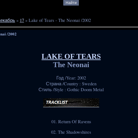
екабрь
»
17
» Lake of Tears - The Neonai /2002
onai /2002
LAKE OF TEARS
The Neonai
Год /Year: 2002
Страна /Country : Sweden
Стиль /Style : Gothic Doom Metal
01. Return Of Ravens
02. The Shadowshires