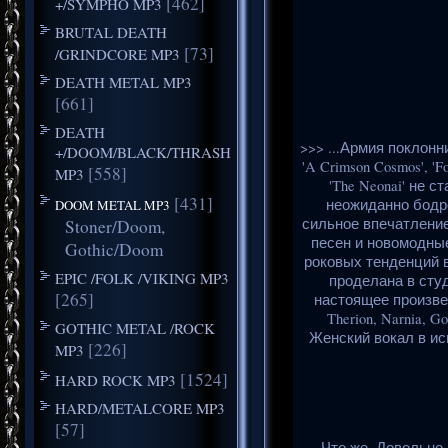
[462]
+/SYMPHO MP3
BRUTAL DEATH
[73]
/GRINDCORE MP3
DEATH METAL MP3
[661]
DEATH
>>> ...Армия поклонни
+/DOOM/BLACK/THRASH
'A Crimson Cosmos', 
[558]
MP3
'The Neonai' не 
[431]
неожиданно бодро
DOOM METAL MP3
сильное впечатление
Stoner/Doom,
песен и новомодные
Gothic/Doom
роковых тенденций в
EPIC /FOLK /VIKING MP3
проделана в студ
[265]
настоящее произведе
Therion, Narnia, G
GOTHIC METAL /ROCK
Женский вокал в исп
[226]
MP3
[1524]
HARD ROCK MP3
HARD/METALCORE MP3
[57]
Что же. Довольно 