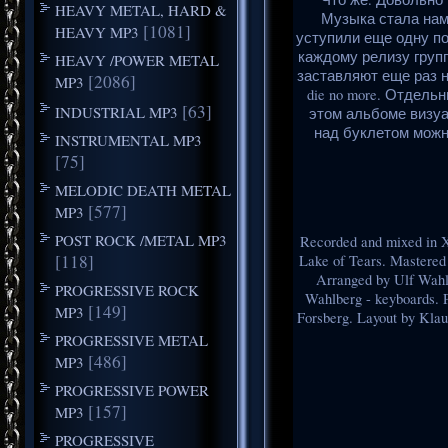
HEAVY METAL, HARD &
Музыка стала намн
[1081]
HEAVY MP3
уступили еще одну по
каждому релизу групп
HEAVY /POWER METAL
заставляют еще раз на
[2086]
MP3
die no more. Отдел
[63]
INDUSTRIAL MP3
этом альбоме визуа
над буклетом можн
INSTRUMENTAL MP3
[75]
MELODIC DEATH METAL
[577]
MP3
POST ROCK /METAL MP3
Recorded and mixed in X
[118]
Lake of Tears. Mastered 
Arranged by Ulf Wahlb
PROGRESSIVE ROCK
Wahlberg - keyboards.
[149]
MP3
Forsberg. Layout by Klau
PROGRESSIVE METAL
[486]
MP3
PROGRESSIVE POWER
[157]
MP3
PROGRESSIVE