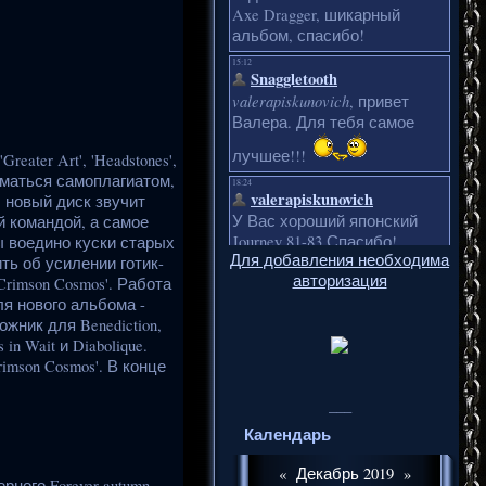
ater Art', 'Headstones',
ниматься самоплагиатом,
' новый диск звучит
й командой, а самое
ы воедино куски старых
Для добавления необходима
ть об усилении готик-
авторизация
rimson Cosmos'. Работа
ля нового альбома -
ожник для Benediction,
in Wait и Diabolique.
imson Cosmos'. В конце
___
Календарь
«
Декабрь 2019
»
ого Forever autumn.