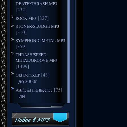
DEATH/THRASH MP3
[232]
[827]
ROCK MP3
STONER/SLUDGE MP3
[310]
SYMPHONIC METAL MP3
[359]
THRASH/SPEED
METAL/GROOVE MP3
[1499]
[43]
Old Demo,EP
до 2000г
[75]
Artificial Intelligence
ИИ