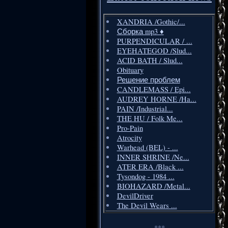
XANDRIA /Gothic/...
Сборка mp3 ♦️
PURPENDICULAR / ...
EYEHATEGOD /Slud...
ACID BATH / Slud...
Obituary
Решение проблем
CANDLEMASS / Epi...
AUDREY HORNE /Ha...
PAIN /Industrial...
THE HU / Folk Me...
Pro-Pain
Atrocity
Warhead (BEL) - ...
INNER SHRINE /Ne...
ATER ERA /Black ...
Tysondog - 1984 ...
BIOHAZARD /Metal...
DevilDriver
The Devil Wears ...
***