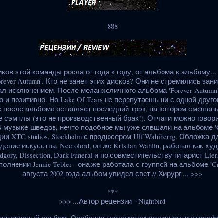
888
ков этой команды росла от года к году, от альбома к альбому... 'Gre
'Forever Autumn'. Кто не занет этих дисков? Они не стремились за
стал исключением. После меланхоличного альбома 'Forever Autumn
 и позитивно. Но Lake Of Tears не перепутаешь ни с одной друго
 после альбома оставляет последний трэк, на котором смешан
 сэмплы (это не производственный брак!). Отчати можно говори
 музыке шведов, нечто подобное мы уже слвшали на альбоме 'C
ии XTC studios, Stockholm с продюсером Ulf Wahiberrg. Обложка д
ние искусства. Necrolord, он же Kristian Wahlin, работал как худ
odgory, Dissection, Dark Funeral и по совместительству гитарист Liers 
олнении Jennie Tebler - она же работала с группой на альбоме 'Cr
августа 2002 года альбом увидел свет.// Хирург ... >>>
***
>>> ...Автор рецензии - Nightbird
интересный альбом. Особенно после меланхоличного и атмосферн