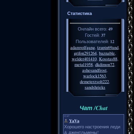
Статистика
49
Онлайн всего:
37
Гостей:
12
Пользователей:
adamvolfgang
,
tzupin69and
,
grifon291264
,
baznable
,
welder401410
,
Kosstas88
,
metal1958
,
dkdimon72
,
ashesandfrost
,
warlock1563
,
demeterzsolt222
,
sandshrieks
Чат /Chat