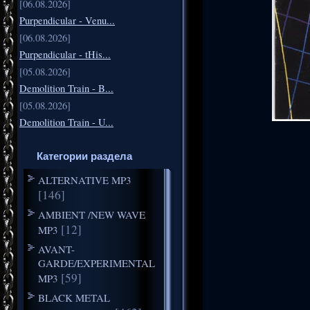
[06.08.2026]
Purpendicular - Venu...
[06.08.2026]
Purpendicular - tHis...
[05.08.2026]
Demolition Train - B...
[05.08.2026]
Demolition Train - U...
Категории раздела
ALTERNATIVE MP3
[146]
AMBIENT /NEW WAVE
[12]
MP3
AVANT-
GARDE/EXPERIMENTAL
[59]
MP3
BLACK METAL