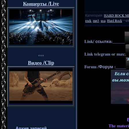
Концерты /Live
Категория
:
HARD ROCK M
rock
,
mp3
,
usa
,
Hard Rock
**
о
Link/ ссылка:______
Link telegram or max:
***
Видео /Clip
Forum /Форум :_____
The materia
Архив записей