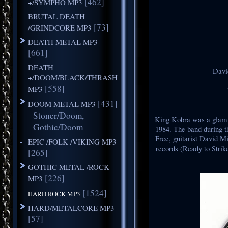
[462]
+/SYMPHO MP3
BRUTAL DEATH
[73]
/GRINDCORE MP3
DEATH METAL MP3
[661]
DEATH
David
+/DOOM/BLACK/THRASH
[558]
MP3
[431]
DOOM METAL MP3
Stoner/Doom,
King Kobra was a glam 
Gothic/Doom
1984. The band during th
Free, guitarist David M
EPIC /FOLK /VIKING MP3
records (Ready to Strik
[265]
GOTHIC METAL /ROCK
[226]
MP3
[1524]
HARD ROCK MP3
HARD/METALCORE MP3
[57]