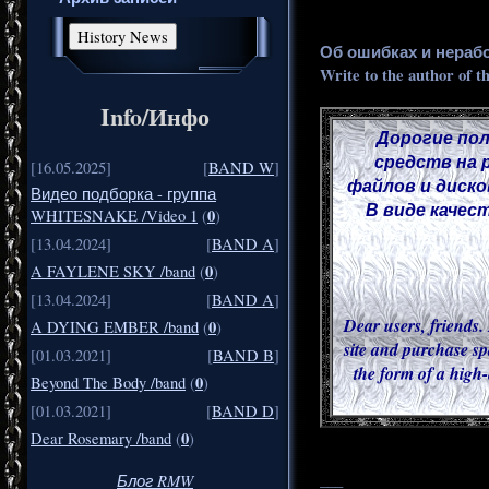
Об ошибках и нераб
Write to the author of t
Info/Инфо
Дорогие пол
средств на 
[16.05.2025]
[
BAND W
]
файлов и диско
Видео подборка - группа
В виде качес
0
WHITESNAKE /Video 1
(
)
[13.04.2024]
[
BAND A
]
0
A FAYLENE SKY /band
(
)
[13.04.2024]
[
BAND A
]
Dear users, friends. 
0
A DYING EMBER /band
(
)
site and purchase sp
[01.03.2021]
[
BAND B
]
the form of a high-
0
Beyond The Body /band
(
)
[01.03.2021]
[
BAND D
]
0
Dear Rosemary /band
(
)
___
Блог RMW