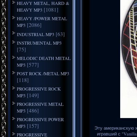
HEAVY METAL, HARD &
[1081]
HEAVY MP3
HEAVY /POWER METAL
[2086]
MP3
[63]
INDUSTRIAL MP3
INSTRUMENTAL MP3
[75]
MELODIC DEATH METAL
[577]
MP3
POST ROCK /METAL MP3
[118]
PROGRESSIVE ROCK
[149]
MP3
PROGRESSIVE METAL
[486]
MP3
PROGRESSIVE POWER
[157]
MP3
Эту американскую х
игравший с "Vanil
PROGRESSIVE