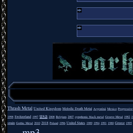
Thrash Metal
United Kingdom
Melodic Death Metal
Argentīnā
Mexico
Progressive
usa
Switzerland
1998
1997
2008
Belgium
2007
symphonic black metal
Groove Metal
1982
1
spain
2018
United States
Greece
Gothic Metal
2010
Poland
1996
1989
1994
1991
1980
1995
mp3