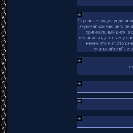
Странные люди среди поль
звукозаписывающего лейб
оригинальный диск, а 
желание и где то там у ва
нечем что ли? Это озн
считывайте кГк и 
п