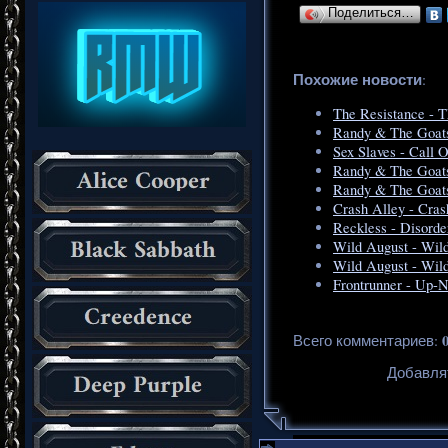
Поделиться…
Похожие новости
:
The Resistance - T
Randy & The Goats
Sex Slaves - Call 
Randy & The Goats
Randy & The Goats
Crash Alley - Cras
Reckless - Disorde
Wild August - Wil
Wild August - Wil
Frontrunner - Up-
Всего комментариев
:
Добавля