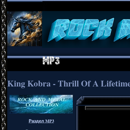
King Kobra - Thrill Of A Lifetim
Раздел MP3