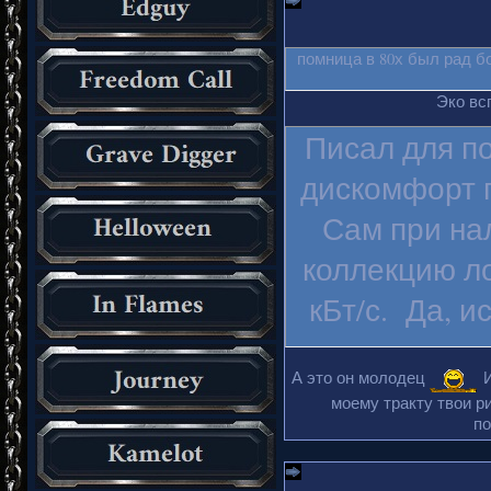
помница в 80х был рад б
Эко вс
Писал для п
дискомфорт п
Сам при на
коллекцию ло
кБт/с. Да, и
А это он молодец
И
моему тракту твои ри
по