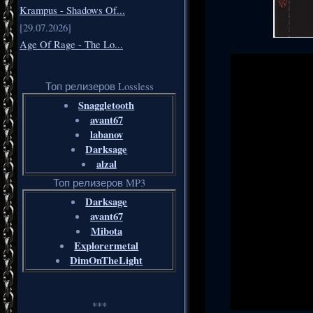
Krampus - Shadows Of...
[29.07.2026]
Age Of Rage - The Lo...
Топ релизеров Lossless
Snaggletooth
avant67
labanov
Darksage
alzal
Топ релизеров MP3
Darksage
avant67
Mibota
Explorermetal
DimOnTheLight
***