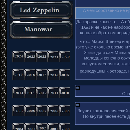
А чем собственно не н
Да караоке какое-то... А с
...Dast и не как не наобо
конца в обратном порядке
что... Майкл Шенкер и д
(это уже сколько времени?
_________
Sinner да и сам Миша 
молодцы конечно со-то
выпуском солянки, тоже
равнодушны к эстраде, н
Спа
Звучит как классический 
Но внутри песен есть 