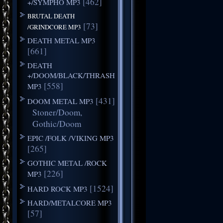
[462]
+/SYMPHO MP3
BRUTAL DEATH
[73]
/GRINDCORE MP3
DEATH METAL MP3
[661]
DEATH
+/DOOM/BLACK/THRASH
[558]
MP3
[431]
DOOM METAL MP3
Stoner/Doom,
Gothic/Doom
EPIC /FOLK /VIKING MP3
[265]
GOTHIC METAL /ROCK
[226]
MP3
[1524]
HARD ROCK MP3
HARD/METALCORE MP3
[57]