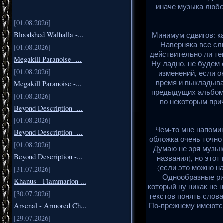
иначе музыка любо
[01.08.2026]
Bloodshed Walhalla -...
Минимум сдвигов: ка
Наверняка все сл
[01.08.2026]
действительно ли те
Megakill Paranoise -...
Ну ладно, не будем 
[01.08.2026]
изменений, если он
время и выкладыва
Megakill Paranoise -...
предыдущих альбомо
[01.08.2026]
по некоторым прич
Beyond Description -...
[01.08.2026]
Чем-то мне напомина
Beyond Description -...
обложка очень точно
[01.08.2026]
Думаю не зря музык
Beyond Description -...
названия), но этот
(если это можно на
[31.07.2026]
Однообразные риф
Khanus - Flammarion ...
который ну никак не 
[30.07.2026]
текстов понять слова
Arsenal - Armored Ch...
По-прежнему имеются
[29.07.2026]