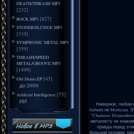
DEATH/THRASH MP3
[232]
[827]
ROCK MP3
STONER/SLUDGE MP3
[310]
SYMPHONIC METAL MP3
[359]
THRASH/SPEED
METAL/GROOVE MP3
[1499]
[43]
Old Demo,EP
до 2000г
[75]
Artificial Intelligence
ИИ
Наверное, любая г
только не Mortician.
"Chainsaw Dismember
металисту не знаком
правда перед этим
больной человек, раз