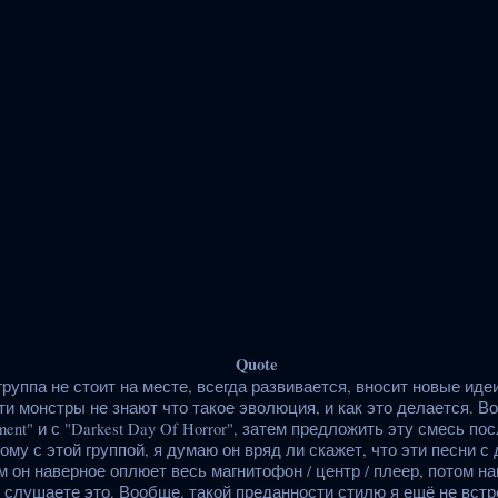
Quote
руппа не стоит на месте, всегда развивается, вносит новые иде
 Эти монстры не знают что такое эволюция, и как это делается. В
ment" и с "Darkest Day Of Horror", затем предложить эту смесь п
ому с этой группой, я думаю он вряд ли скажет, что эти песни с
 он наверное оплюет весь магнитофон / центр / плеер, потом на
 слушаете это. Вообще, такой преданности стилю я ещё не встр