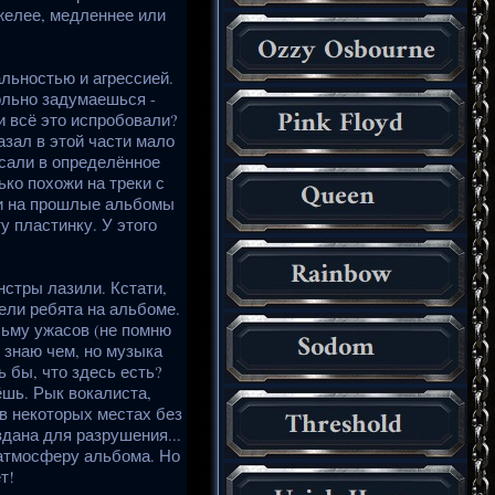
желее, медленнее или
альностью и агрессией.
ольно задумаешься -
и всё это испробовали?
азал в этой части мало
исали в определённое
ко похожи на треки с
ли на прошлые альбомы
 пластинку. У этого
онстры лазили. Кстати,
ели ребята на альбоме.
льму ужасов (не помню
 знаю чем, но музыка
ь бы, что здесь есть?
шь. Рык вокалиста,
 в некоторых местах без
здана для разрушения...
 атмосферу альбома. Но
т!