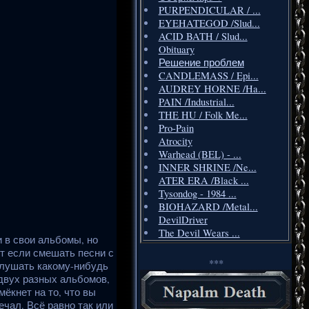
PURPENDICULAR / ...
EYEHATEGOD /Slud...
ACID BATH / Slud...
Obituary
Решение проблем
CANDLEMASS / Epi...
AUDREY HORNE /Ha...
PAIN /Industrial...
THE HU / Folk Me...
Pro-Pain
Atrocity
Warhead (BEL) - ...
INNER SHRINE /Ne...
ATER ERA /Black ...
Tysondog - 1984 ...
BIOHAZARD /Metal...
DevilDriver
The Devil Wears ...
и в свои альбомы, но
от если смешать песни с
***
ослушать какому-нибудь
 двух разных альбомов,
мёкнет на то, что вы
ечал. Всё равно так или