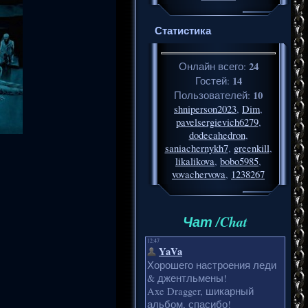
Статистика
24
Онлайн всего:
14
Гостей:
10
Пользователей:
shniperson2023
,
Dim
,
pavelsergievich6279
,
dodecahedron
,
saniachernykh7
,
greenkill
,
likalikova
,
bobo5985
,
vovachervova
,
1238267
Чат /Chat