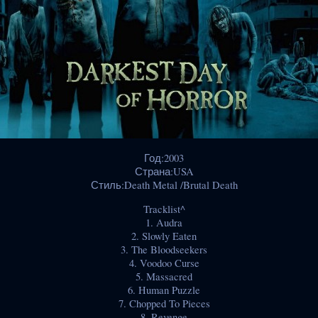
Год:2003
Страна:USA
Стиль:Death Metal /Brutal Death
Tracklist^
1. Audra
2. Slowly Eaten
3. The Bloodseekers
4. Voodoo Curse
5. Massacred
6. Human Puzzle
7. Chopped To Pieces
8. Revenge