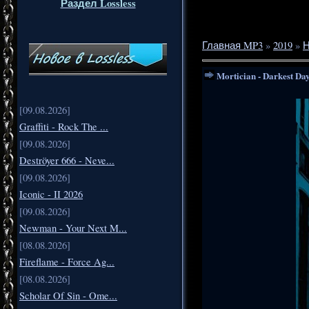
Раздел Lossless
Главная MP3
»
2019
»
Н
Mortician - Darkest Da
[09.08.2026]
Graffiti - Rock The ...
[09.08.2026]
Deströyer 666 - Neve...
[09.08.2026]
Iconic - II 2026
[09.08.2026]
Newman - Your Next M...
[08.08.2026]
Fireflame - Force Ag...
[08.08.2026]
Scholar Of Sin - Ome...