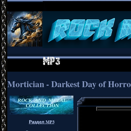
Mortician - Darkest Day of Horr
Раздел MP3