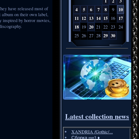
1
2
3
They have released most of
4
5
6
7
8
10
9
 album on their own label,
11
12
13
14
15
17
16
 inspired by horror movies,
 discography.
18
20
19
21
22
23
24
29
30
25
26
27
28
Latest collection news
XANDRIA /Gothic/...
Сборка mp3 ♦️