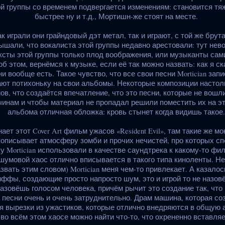
й группы со временем подвергается изменениям: становится тя
быстрее ну и т.д., Мортишн-же стоят на месте.
к играли они грайндовый дэт метал, так и играют, с той же брут
ышали, что вокалиста этой группы недавно арестовали: тут нев
ксты этой группы только плод воображения, или музыканты сам
об этом, вернёмся к музыке, если её так можно назвать: как я ск
и вообще есть. Такое чувство, что все свои песни Mortician зап
ют потихоньку на свои альбомы. Некоторые композиции настоль
в, что создаётся впечатление, что это песни, которые не вош
инам и чтобы материал не пропадал решили поместить их на эту
альбома отличная обложка: кровь стынет когда видишь такое.
ет этот Cover Art фильм ужасов «Resident Evil», там такие же м
 описывает атмосферу зомби и прочих нечистей, про которых сп
у Mortician использовали в качестве саундтрека к какому-то фи
 шумовой хаос отлично вписывается в такого типа киноленты. Не
звать этим словом) Mortician меня чем-то привлекает. А казалос
фы, создающие просто напросто шум, это и игрой то не назовё
назовёшь голосом человека, причём рычит это создание так, что
 песни очень и очень затруднительно. Драм машина, которая со
 вырезки из ужастиков, которые отлично внедряются в общую
во всём этом хаосе можно найти что-то, что охрененно вставляе